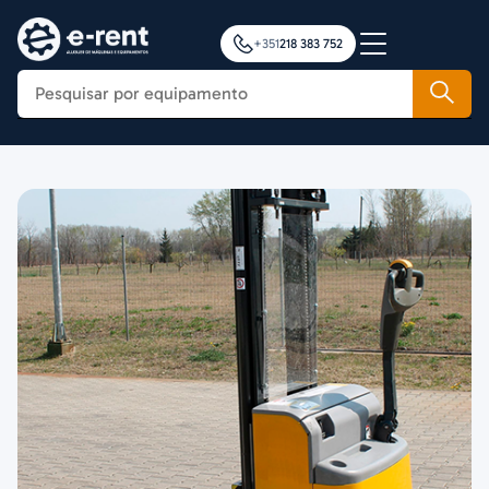
+351
218 383 752
Construção
Agricultura
Movimentação de Cargas
Plataformas Elevatórias
Notícias
Formação
Contactos