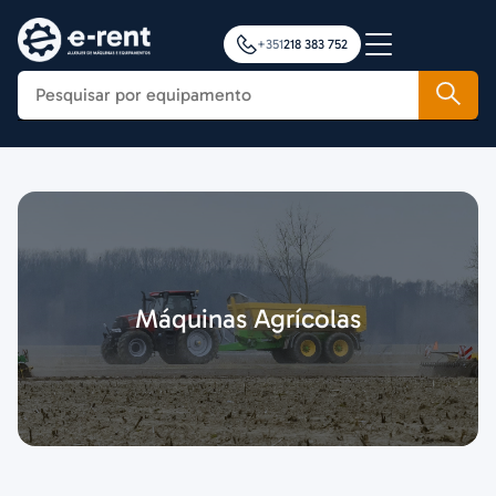
+351
218 383 752
Construção
Agricultura
Movimentação de Cargas
Plataformas Elevatórias
Notícias
Máquinas Agrícolas
Formação
Contactos