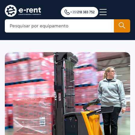
+351
218 383 752
Construção
Agricultura
Movimentação de Cargas
Plataformas Elevatórias
Notícias
Formação
Contactos