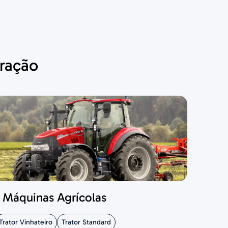
uração
Máquinas Agrícolas
Máq
Trator Vinhateiro
Trator Standard
Empilha