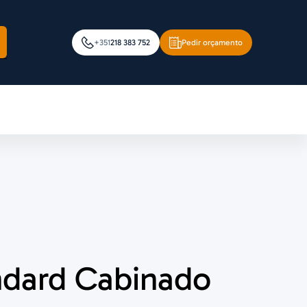
+351
218 383 752
Pedir orçamento
ndard Cabinado