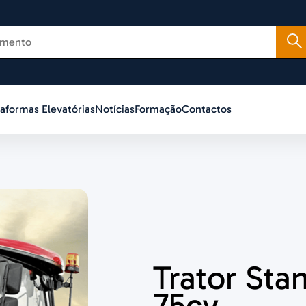
taformas Elevatórias
Notícias
Formação
Contactos
Trator Sta
75cv