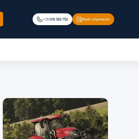
+351
218 383 752
Pedir orçamento