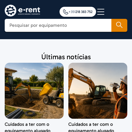
+351
218 383 752
Construção
Últimas notícias
Agricultura
Movimentação de Cargas
Plataformas Elevatórias
Notícias
Formação
Contactos
Cuidados a ter com o
Cuidados a ter com o
equipamento alugado
equipamento alugado