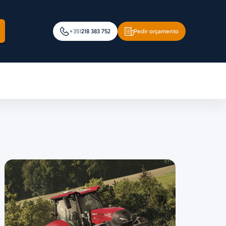
+351
218 383 752
Pedir orçamento