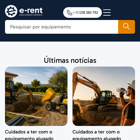
+351
218 383 752
Construção
Últimas notícias
Agricultura
Movimentação de Cargas
Plataformas Elevatórias
Notícias
Formação
Contactos
Cuidados a ter com o
Cuidados a ter com o
equipamento alugado
equipamento alugado