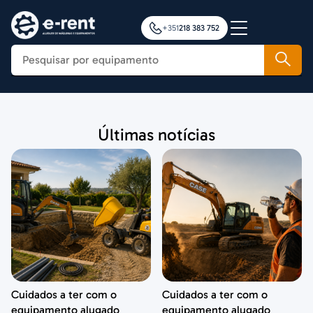
+351
218 383 752
Construção
Últimas notícias
Agricultura
Movimentação de Cargas
Plataformas Elevatórias
Notícias
Formação
Contactos
Cuidados a ter com o
Cuidados a ter com o
equipamento alugado
equipamento alugado