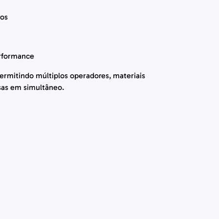
ros
erformance
ermitindo múltiplos operadores,
materiais
as em simultâneo.