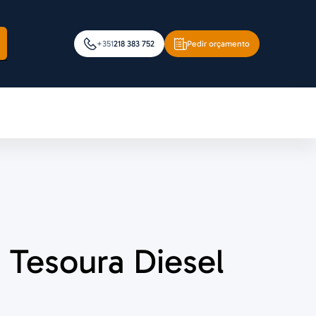
+351
218 383 752
Pedir orçamento
 Tesoura Diesel