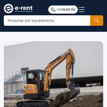
+351
218 383 752
Construção
Agricultura
Movimentação de Cargas
Plataformas Elevatórias
Notícias
Formação
Contactos