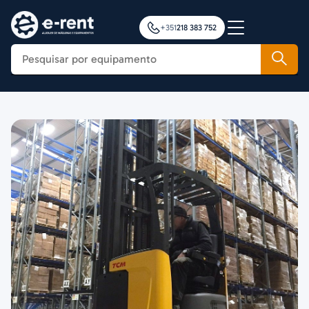
+351
218 383 752
Construção
Agricultura
Movimentação de Cargas
Plataformas Elevatórias
Notícias
Formação
Contactos