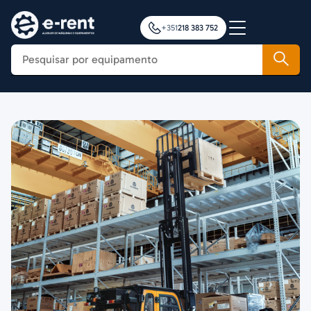
+351
218 383 752
Construção
Agricultura
Movimentação de Cargas
Plataformas Elevatórias
Notícias
Formação
Contactos